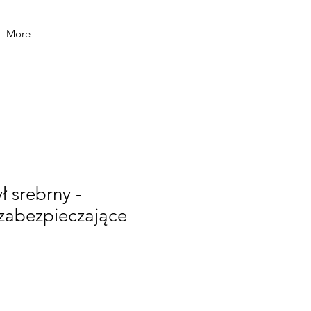
More
ył srebrny -
 zabezpieczające