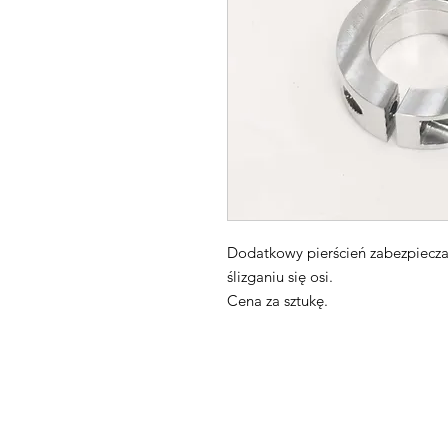
Dodatkowy pierścień zabezpiecza
ślizganiu się osi.
Cena za sztukę.
Maxpro CNC Sp. z o.o.
Villardczyków 2