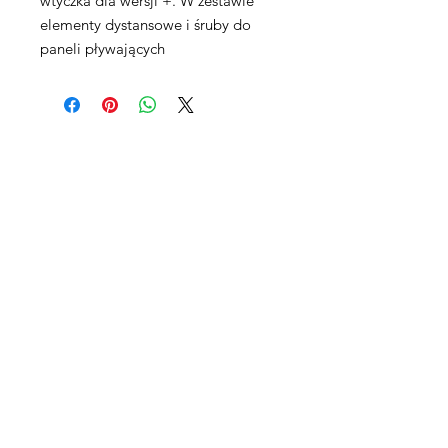
wtyczka dla wersji +. W zestawie
elementy dystansowe i śruby do
paneli pływających
Maxpro CNC Sp. z o.o.
Villardczyków 2
Wałbrzych, 58-306
Polska
Dział handlowy Polska:
Tomasz Abratański
Tel:
+48 888 788 847
t.abratanski@maxprocnc.pl
Gwarancja