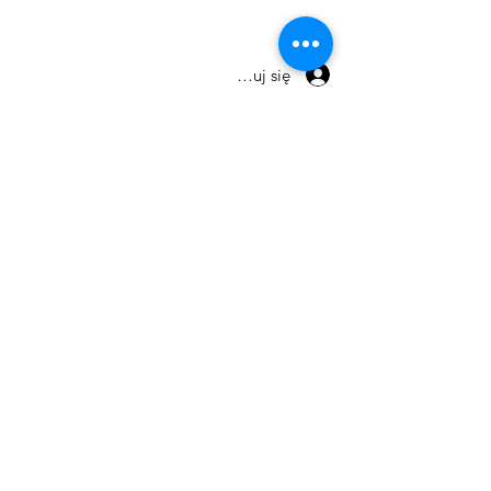
Warunki handlowe
Zaloguj się
© 2026 by Maxpro CNC Sp.z o.o.
Send