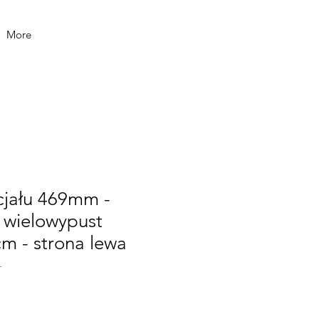
More
cjału 469mm -
 wielowypust
m - strona lewa
L