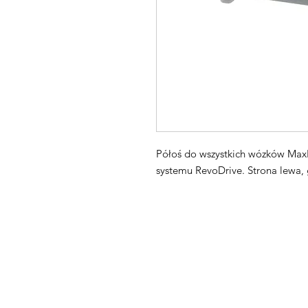
Półoś do wszystkich wózków MaxP
systemu RevoDrive. Strona lewa, 
Maxpro CNC Sp. z o.o.
Villardczyków 2