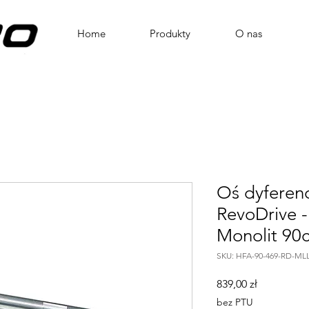
Home
Produkty
O nas
Oś dyferen
RevoDrive -
Monolit 90c
SKU: HFA-90-469-RD-ML
Cena
839,00 zł
bez PTU