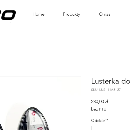
Home
Produkty
O nas
Lusterka d
SKU: LUS-H-M8-I27
Cena
230,00 zł
bez PTU
Oddział
*