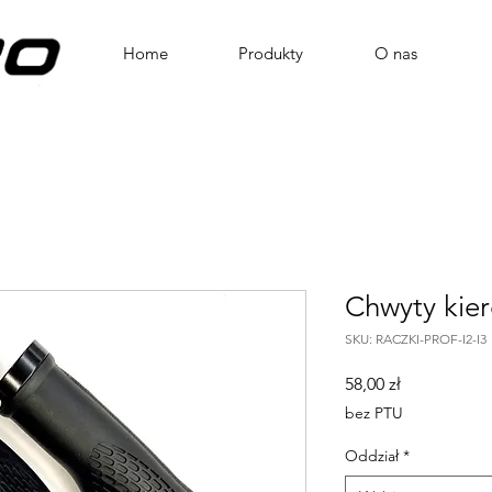
Home
Produkty
O nas
Chwyty kie
SKU: RACZKI-PROF-I2-I3
Cena
58,00 zł
bez PTU
Oddział
*