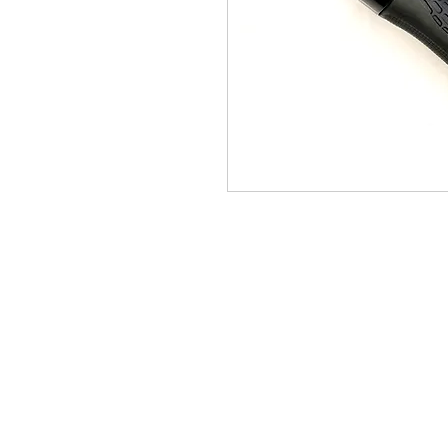
Maxpro CNC Sp. z o.o.
Villardczyków 2
Wałbrzych, 58-306
Polska