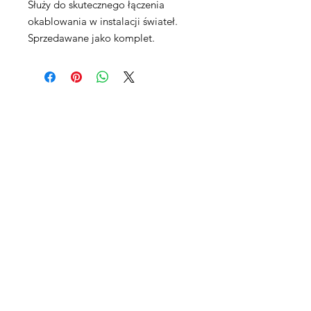
Służy do skutecznego łączenia
okablowania w instalacji świateł.
Sprzedawane jako komplet.
Maxpro CNC Sp. z o.o.
Villardczyków 2
Wałbrzych, 58-306
Poland​
EU & Worldwide Sales:
Tel & Whattsapp:
+48 503751908