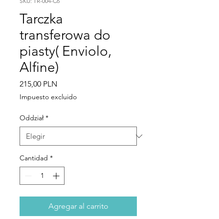
SKU: TR-004-C6
Tarczka
transferowa do
piasty( Enviolo,
Alfine)
Precio
215,00 PLN
Impuesto excluido
Oddział
*
Cantidad
*
Agregar al carrito