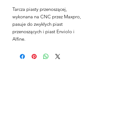
Tarcza piasty przenoszącej,
wykonana na CNC przez Maxpro,
pasuje do zwykłych piast
przenoszących i piast Enviolo i
Alfine.
Maxpro CNC Sp. z o.o.
Villardczyków 2
Wałbrzych, 58-306
Poland​
EU & Worldwide Sales:
Tel & Whattsapp:
+48 503751908