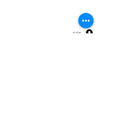
Warranty
Terms and conditions
Iniciar sesión
© 2026 by Maxpro CNC Sp.z o.o.