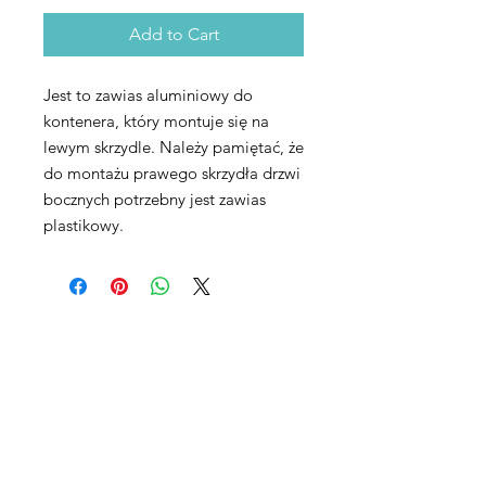
Add to Cart
Jest to zawias aluminiowy do
kontenera, który montuje się na
lewym skrzydle. Należy pamiętać, że
do montażu prawego skrzydła drzwi
bocznych potrzebny jest zawias
plastikowy.
Maxpro CNC Sp. z o.o.
Villardczyków 2
Wałbrzych, 58-306
Poland​