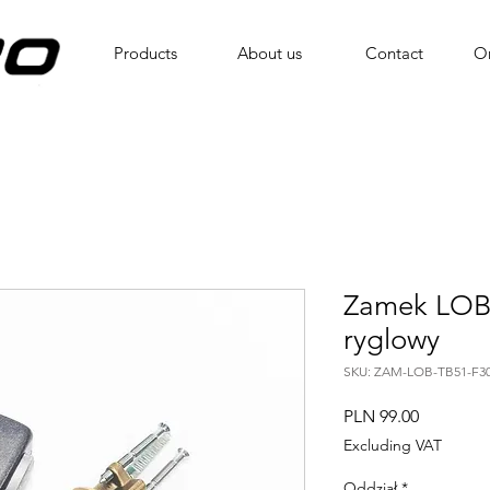
Products
About us
Contact
On
Zamek LOB 
ryglowy
SKU: ZAM-LOB-TB51-F3
Price
PLN 99.00
Excluding VAT
Oddział
*