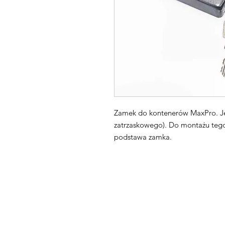
Zamek do kontenerów MaxPro. Jes
zatrzaskowego). Do montażu teg
podstawa zamka.
Maxpro CNC Sp. z o.o.
Villardczyków 2
Wałbrzych, 58-306