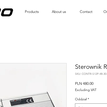
Products
About us
Contact
On
Sterownik 
SKU: CONTR-S12P-48-30-
Price
PLN 480.00
Excluding VAT
Oddział
*