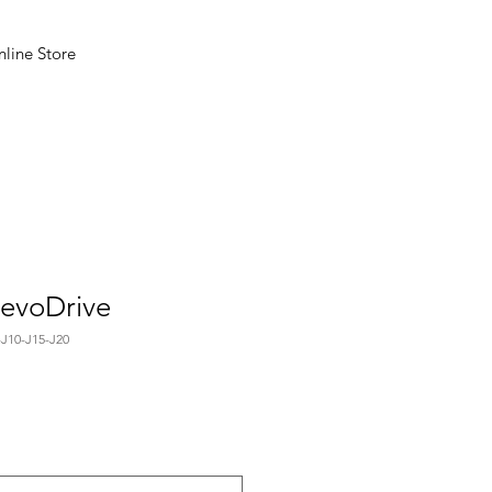
line Store
RevoDrive
J10-J15-J20