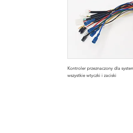
Kontroler przeznaczony dla syst
wszystkie wtyczki i zaciski
Maxpro CNC Sp. z o.o.
Villardczyków 2
Wałbrzych, 58-306
Poland​