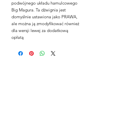
podwójnego układu hamulcowego
Big Magura. Ta dźwignia jest
domyślnie ustawiona jako PRAWA,
ale można ją zmodyfikować również
dla wersji lewej za dodatkową
opłatą
Maxpro CNC Sp. z o.o.
Villardczyków 2
Wałbrzych, 58-306
Poland​
EU & Worldwide Sales:
Tel & Whattsapp:
+48 503751908