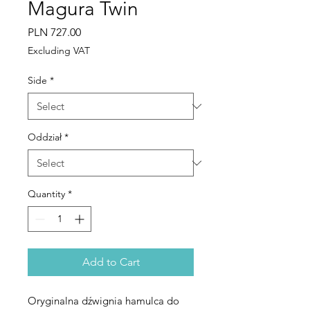
Magura Twin
Price
PLN 727.00
Excluding VAT
Side
*
Oddział
*
Quantity
*
Add to Cart
Oryginalna dźwignia hamulca do