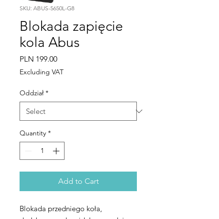
SKU: ABUS-5650L-G8
Blokada zapięcie
kola Abus
Price
PLN 199.00
Excluding VAT
Oddział
*
Quantity
*
Add to Cart
Blokada przedniego koła,