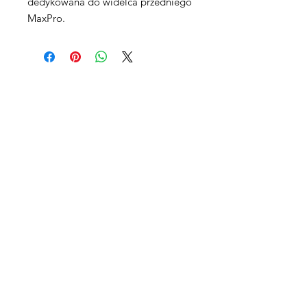
dedykowana do widelca przedniego
MaxPro.
Maxpro CNC Sp. z o.o.
Villardczyków 2
Wałbrzych, 58-306
Poland​
EU & Worldwide Sales:
Tel & Whattsapp:
+48 503751908
General email inquires: