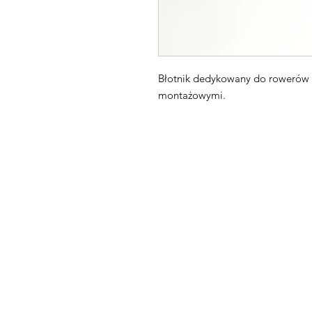
Błotnik dedykowany do rowerów 
montażowymi.
Maxpro CNC Sp. z o.o.
Villardczyków 2
Wałbrzych, 58-306
Poland​