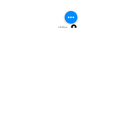
Warranty
Terms and conditions
Anmelden
© 2026 by Maxpro CNC Sp.z o.o.