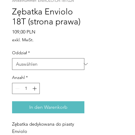
Artikelnummer: ENVIOLO-CH-18T-G24
Zębatka Enviolo
18T (strona prawa)
Preis
109,00 PLN
exkl. MwSt.
Oddział
*
Anzahl
*
In den Warenkorb
Zębatka dedykowana do piasty
Enviolo