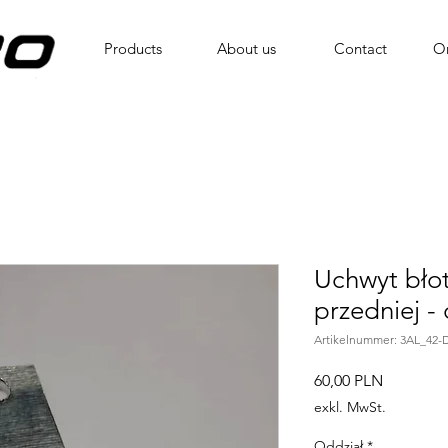
Products
About us
Contact
On
Uchwyt bło
przedniej - 
Artikelnummer: 3AL_42-
Preis
60,00 PLN
exkl. MwSt.
Oddział
*