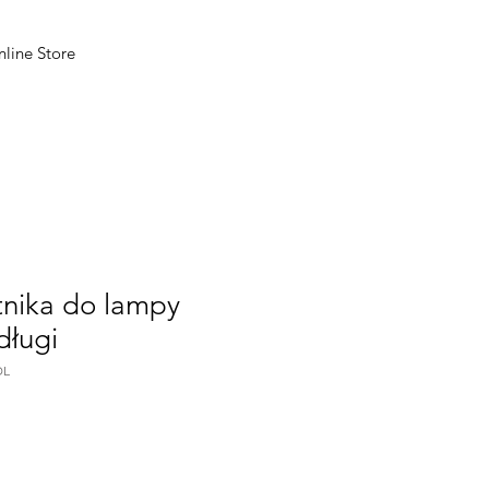
line Store
tnika do lampy
długi
DL