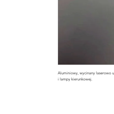
Aluminiowy, wycinany laserowo 
i lampy kierunkowej.
Maxpro CNC Sp. z o.o.