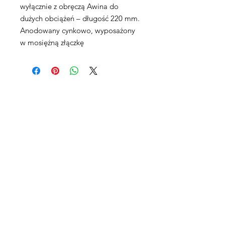
wyłącznie z obręczą Awina do
dużych obciążeń – długość 220 mm.
Anodowany cynkowo, wyposażony
w mosiężną złączkę
Maxpro CNC Sp. z o.o.
Villardczyków 2
Wałbrzych, 58-306
Poland
Phone EU and Int. Sales:
+48 503751908
Handelsvertreter für Deutschland
Projekt Zukunft, Juergen Anis