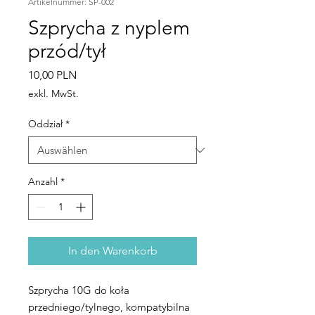
Artikelnummer: SP-002
Szprycha z nyplem
przód/tył
Preis
10,00 PLN
exkl. MwSt.
Oddział
*
Anzahl
*
In den Warenkorb
Szprycha 10G do koła
przedniego/tylnego, kompatybilna