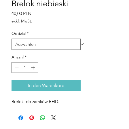
Brelok niebieski
Preis
40,00 PLN
exkl. MwSt.
Oddział
*
Anzahl
*
In den Warenkorb
Brelok do zamków RFID.