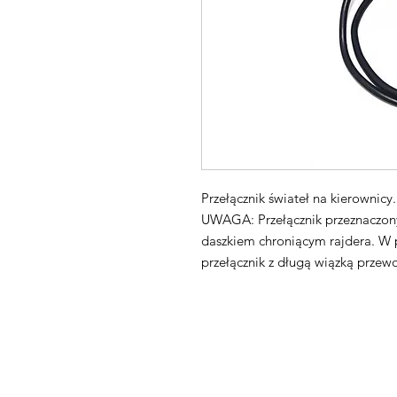
Przełącznik świateł na kierownicy.
UWAGA: Przełącznik przeznaczon
daszkiem chroniącym rajdera. W
przełącznik z długą wiązką prze
Maxpro CNC Sp. z o.o.
Villardczyków 2