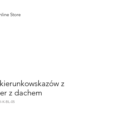
line Store
 kierunkowskazów z
er z dachem
I-K-BL-05