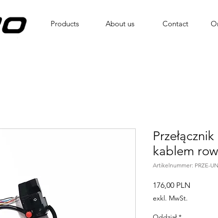
Products
About us
Contact
On
Przełącznik
kablem row
Artikelnummer: PRZE-UN
Preis
176,00 PLN
exkl. MwSt.
Oddział
*