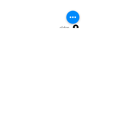
Warranty
Terms and conditions
Anmelden
© 2026 by Maxpro CNC Sp.z o.o.
Send