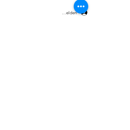
Terms and conditions
Anmelden
© 2026 by Maxpro CNC Sp.z o.o.
Send