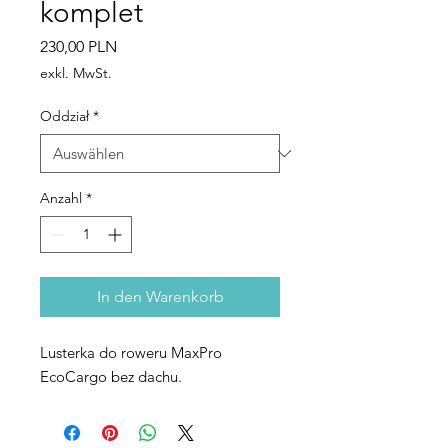
komplet
Preis
230,00 PLN
exkl. MwSt.
Oddział
*
Anzahl
*
In den Warenkorb
Lusterka do roweru MaxPro
EcoCargo bez dachu.