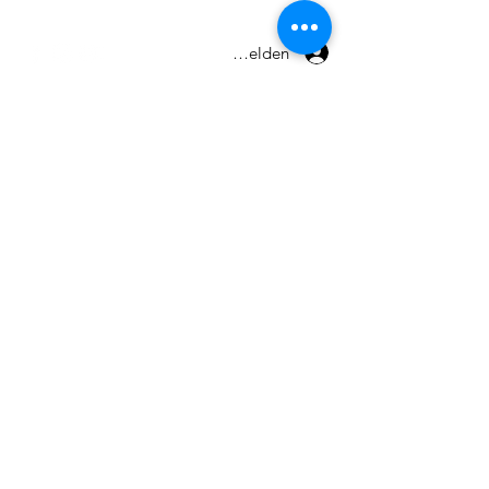
Terms and conditions
Anmelden
© 2026 by Maxpro CNC Sp.z o.o.
Send